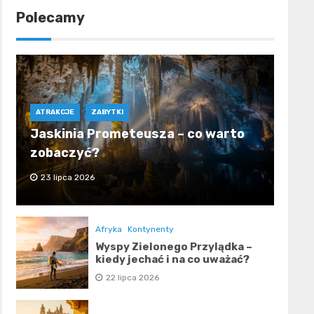
Polecamy
ATRAKCJE
ZABYTKI
Jaskinia Prometeusza – co warto
zobaczyć?
23 lipca 2026
Afryka
Kontynenty
Wyspy Zielonego Przylądka –
kiedy jechać i na co uważać?
22 lipca 2026