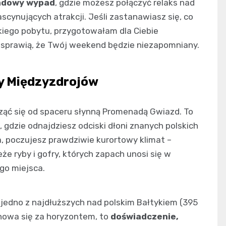
endowy wypad
, gdzie możesz połączyć relaks nad
cynujących atrakcji. Jeśli zastanawiasz się, co
iego pobytu, przygotowałam dla Ciebie
 sprawią, że Twój weekend będzie niezapomniany.
ny Międzyzdrojów
ąć się od spaceru słynną Promenadą Gwiazd. To
gdzie odnajdziesz odciski dłoni znanych polskich
, poczujesz prawdziwie kurortowy klimat –
że ryby i gofry, których zapach unosi się w
go miejsca.
 jedno z najdłuższych nad polskim Bałtykiem (395
chowa się za horyzontem, to
doświadczenie,