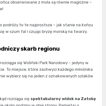
łońca obserwowane z mola są równie magiczne –
e!
podróży to te najprostsze – jak stanie na końcu
ię w szum fal i czując bryzę morską na twarzy.
odniczy skarb regionu
rozciąga się Woliński Park Narodowy – jedyny w
e. To miejsce, które zachwyci każdego miłośnika
ie wybierz się na jeden z oznakowanych szlaków
kąd rozciąga się
spektakularny widok na Zatokę
je około godziny w obie strony. Pamiętaj o