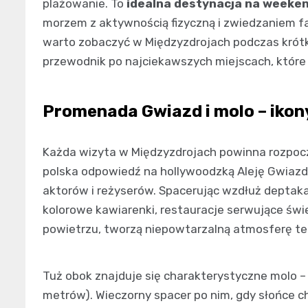
plażowanie. To
idealna destynacja na week
morzem z aktywnością fizyczną i zwiedzaniem fas
warto zobaczyć w Międzyzdrojach podczas krótk
przewodnik po najciekawszych miejscach, które
Promenada Gwiazd i molo – iko
Każda wizyta w Międzyzdrojach powinna rozpocz
polska odpowiedź na hollywoodzką Aleję Gwiazd, 
aktorów i reżyserów. Spacerując wzdłuż deptaka
kolorowe kawiarenki, restauracje serwujące świe
powietrzu, tworzą niepowtarzalną atmosferę te
Tuż obok znajduje się charakterystyczne molo –
metrów). Wieczorny spacer po nim, gdy słońce 