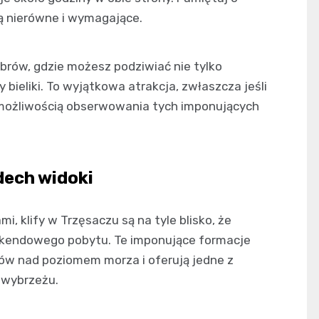
ą nierówne i wymagające.
brów, gdzie możesz podziwiać nie tylko
ły bieliki. To wyjątkowa atrakcja, zwłaszcza jeśli
 możliwością obserwowania tych imponujących
dech widoki
i, klify w Trzęsaczu są na tyle blisko, że
ekendowego pobytu. Te imponujące formacje
ów nad poziomem morza i oferują jedne z
 wybrzeżu.