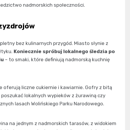
dziedzictwo nadmorskich społeczności.
dzyzdrojów
etny bez kulinarnych przygód. Miasto słynie z
łtyku.
Koniecznie spróbuj lokalnego śledzia po
iu
– to smaki, które definiują nadmorską kuchnię
 oferują liczne cukiernie i kawiarnie. Gofry z bitą
ż poszukać lokalnych wypieków z żurawiną czy
icznych lasach Wolińskiego Parku Narodowego.
a wina na jednym z nadmorskich tarasów, z widokiem