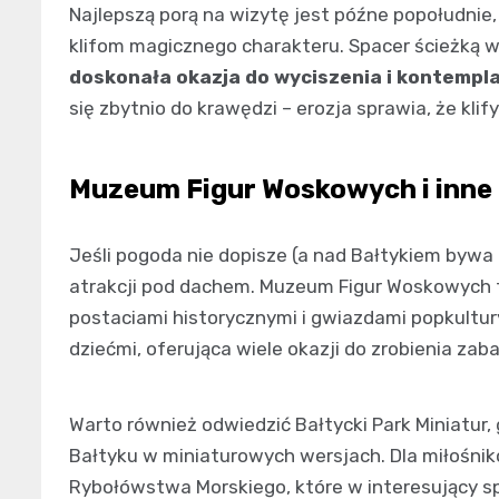
Najlepszą porą na wizytę jest późne popołudnie
klifom magicznego charakteru. Spacer ścieżką wzd
doskonała okazja do wyciszenia i kontempla
się zbytnio do krawędzi – erozja sprawia, że klif
Muzeum Figur Woskowych i inne 
Jeśli pogoda nie dopisze (a nad Bałtykiem bywa 
atrakcji pod dachem. Muzeum Figur Woskowych t
postaciami historycznymi i gwiazdami popkultury
dziećmi, oferująca wiele okazji do zrobienia zab
Warto również odwiedzić Bałtycki Park Miniatur
Bałtyku w miniaturowych wersjach. Dla miłośn
Rybołówstwa Morskiego, które w interesujący spo