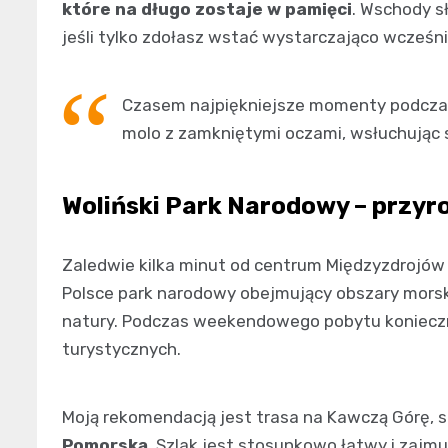
które na długo zostaje w pamięci
. Wschody s
jeśli tylko zdołasz wstać wystarczająco wcześni
Czasem najpiękniejsze momenty podczas 
molo z zamkniętymi oczami, wsłuchując s
Woliński Park Narodowy – przyr
Zaledwie kilka minut od centrum Międzyzdrojów 
Polsce park narodowy obejmujący obszary morski
natury. Podczas weekendowego pobytu konieczn
turystycznych.
Moją rekomendacją jest trasa na Kawczą Górę, s
Pomorską
. Szlak jest stosunkowo łatwy i zajmu