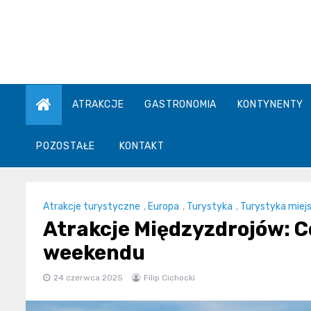
Skip
to
content
ATRAKCJE
GASTRONOMIA
KONTYNENTY
POZOSTAŁE
KONTAKT
Atrakcje turystyczne
,
Europa
,
Turystyka
,
Turystyka miej
Atrakcje Międzyzdrojów: 
weekendu
24 czerwca 2025
Filip Cichocki