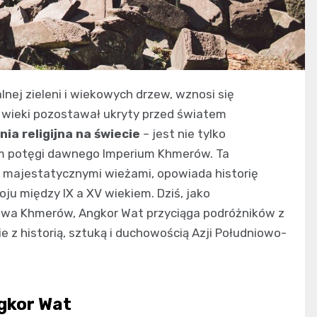
lnej zieleni i wiekowych drzew, wznosi się
 wieki pozostawał ukryty przed światem
ia religijna na świecie
– jest nie tylko
m potęgi dawnego Imperium Khmerów. Ta
 i majestatycznymi wieżami, opowiada historię
oju między IX a XV wiekiem. Dziś, jako
wa Khmerów, Angkor Wat przyciąga podróżników z
 z historią, sztuką i duchowością Azji Południowo-
gkor Wat