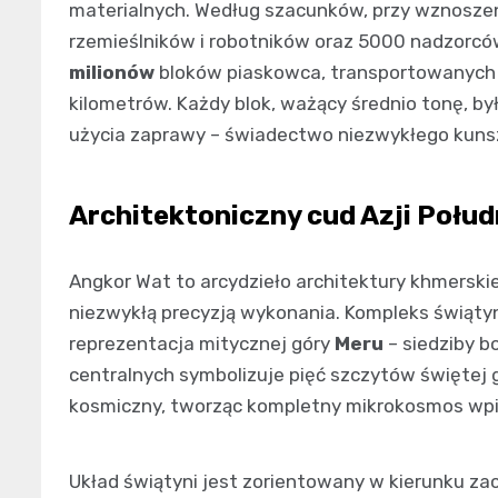
materialnych. Według szacunków, przy wznoszen
rzemieślników i robotników oraz 5000 nadzorcó
milionów
bloków piaskowca, transportowanych
kilometrów. Każdy blok, ważący średnio tonę, b
użycia zaprawy – świadectwo niezwykłego kuns
Architektoniczny cud Azji Połu
Angkor Wat to arcydzieło architektury khmerski
niezwykłą precyzją wykonania. Kompleks świąty
reprezentacja mitycznej góry
Meru
– siedziby b
centralnych symbolizuje pięć szczytów świętej 
kosmiczny, tworząc kompletny mikrokosmos wp
Układ świątyni jest zorientowany w kierunku z