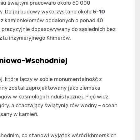
iu świątyni pracowało około 50 000
w. Do jej budowy wykorzystano około
5-10
 z kamieniołomów oddalonych o ponad 40
ył precyzyjnie dopasowywany do sąsiednich bez
ztu inżynieryjnego Khmerów.
dniowo-Wschodniej
ej, które łączy w sobie monumentalność z
nny został zaprojektowany jako ziemska
ogów w kosmologii hinduistycznej. Pięć wież
góry, a otaczający świątynię rów wodny – ocean
isany w kamień.
achodnim, co stanowi wyjątek wśród khmerskich