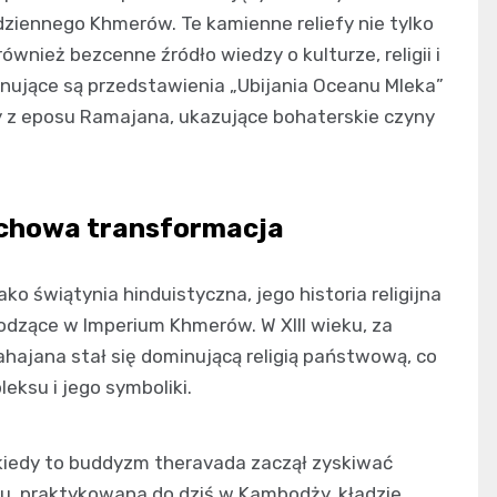
dziennego Khmerów. Te kamienne reliefy nie tylko
nież bezcenne źródło wiedzy o kulturze, religii i
onujące są przedstawienia „Ubijania Oceanu Mleka”
y z eposu Ramajana, ukazujące bohaterskie czyny
uchowa transformacja
o świątynia hinduistyczna, jego historia religijna
dzące w Imperium Khmerów. W XIII wieku, za
hajana stał się dominującą religią państwową, co
ksu i jego symboliki.
kiedy to buddyzm theravada zaczął zyskiwać
, praktykowana do dziś w Kambodży, kładzie