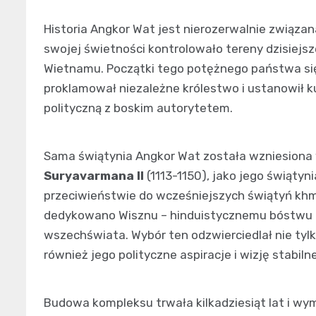
Historia Angkor Wat jest nierozerwalnie związa
swojej świetności kontrolowało tereny dzisiejsz
Wietnamu. Początki tego potężnego państwa sięg
proklamował niezależne królestwo i ustanowił k
polityczną z boskim autorytetem.
Sama świątynia Angkor Wat została wzniesiona w
Suryavarmana II
(1113-1150), jako jego świąty
przeciwieństwie do wcześniejszych świątyń khm
dedykowano Wisznu – hinduistycznemu bóstwu 
wszechświata. Wybór ten odzwierciedlał nie tylko
również jego polityczne aspiracje i wizję stabi
Budowa kompleksu trwała kilkadziesiąt lat i wy