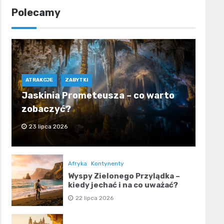
Polecamy
ATRAKCJE
ZABYTKI
Jaskinia Prometeusza – co warto
zobaczyć?
23 lipca 2026
Afryka
Kontynenty
Wyspy Zielonego Przylądka –
kiedy jechać i na co uważać?
22 lipca 2026