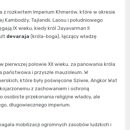
na z rozkwitem Imperium Khmerów, które w okresie
ej Kambodży, Tajlandii, Laosu i południowego
ają IX wieku, kiedy król Jayavarman II
ult
devaraja
(króla-boga), łączący władzę
 pierwszej połowie XII wieku, za panowania króla
nia państwowa i przyszłe mauzoleum. W
erskich, które były poświęcone Sziwie, Angkor Wat
kojarzonemu z zachowaniem i ochroną
 osobiste przekonania religijne władcy, ale
lnego, długowiecznego imperium.
magała mobilizacji ogromnych zasobów ludzkich i