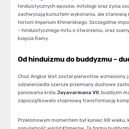
hinduistycznych eposów, mitologii oraz życia co
zachwycają kunsztem wykonania, ale stanowią rów
historii Imperium Khmerskiego. Szczególnie imp
– hinduistycznego mitu o stworzeniu, oraz scen
księcia Ramy.
Od hinduizmu do buddyzmu – d
Choć Angkor Wat został pierwotnie wzniesiony jak
odzwierciedla szersze przemiany duchowe zacho
panowania króla
Jayavarmana VII
, buddyzm ma
zapoczątkowało stopniową transformację komple
Przełomowym momentem był koniec XIII wieku, 
popularność wśród Khmerów. Ta forma buddyzmu