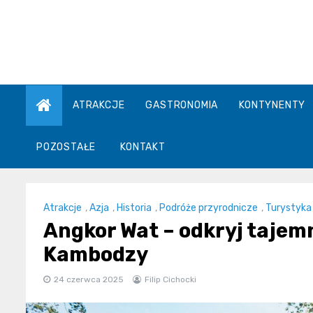
Skip
to
content
ATRAKCJE
GASTRONOMIA
KONTYNENTY
POZOSTAŁE
KONTAKT
Atrakcje
,
Azja
,
Historia
,
Podróże przyrodnicze
,
Turystyka
Angkor Wat – odkryj tajem
Kambodzy
24 czerwca 2025
Filip Cichocki