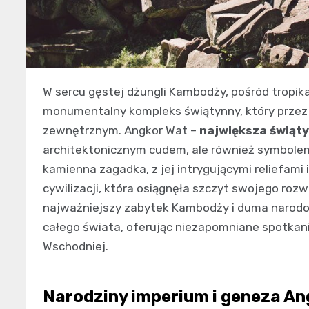
W sercu gęstej dżungli Kambodży, pośród tropika
monumentalny kompleks świątynny, który przez
zewnętrznym. Angkor Wat –
największa świątyn
architektonicznym cudem, ale również symbole
kamienna zagadka, z jej intrygującymi reliefami
cywilizacji, która osiągnęła szczyt swojego rozw
najważniejszy zabytek Kambodży i duma narodo
całego świata, oferując niezapomniane spotkanie
Wschodniej.
Narodziny imperium i geneza An