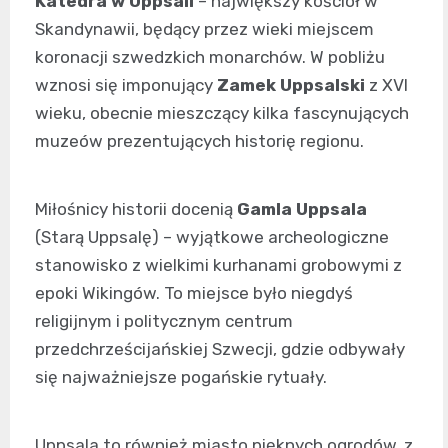
Katedra w Uppsali
– największy kościół w
Skandynawii, będący przez wieki miejscem
koronacji szwedzkich monarchów. W pobliżu
wznosi się imponujący
Zamek Uppsalski
z XVI
wieku, obecnie mieszczący kilka fascynujących
muzeów prezentujących historię regionu.
Miłośnicy historii docenią
Gamla Uppsala
(Starą Uppsalę) – wyjątkowe archeologiczne
stanowisko z wielkimi kurhanami grobowymi z
epoki Wikingów. To miejsce było niegdyś
religijnym i politycznym centrum
przedchrześcijańskiej Szwecji, gdzie odbywały
się najważniejsze pogańskie rytuały.
Uppsala to również miasto pięknych ogrodów, z