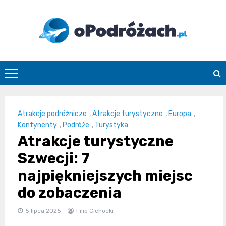
Skip
to
content
O
Podróżach
Atrakcje podróżnicze
,
Atrakcje turystyczne
,
Europa
,
Kontynenty
,
Podróże
,
Turystyka
Atrakcje turystyczne
Szwecji: 7
najpiękniejszych miejsc
do zobaczenia
5 lipca 2025
Filip Cichocki