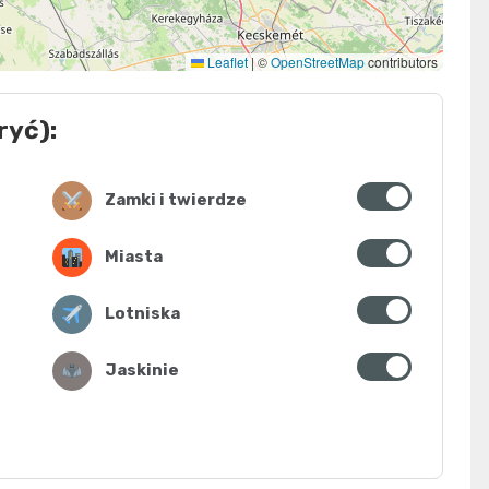
Leaflet
|
©
OpenStreetMap
contributors
ryć):
Zamki i twierdze
Miasta
Lotniska
Jaskinie