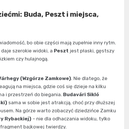
iećmi: Buda, Peszt i miejsca,
 wiadomość, bo obie części mają zupełnie inny rytm.
 daje szerokie widoki, a
Peszt
jest płaski, gęstszy
ózkiem czy hulajnogą.
Várhegy (Wzgórze Zamkowe)
. Nie dlatego, że
eagują na miejsca, gdzie coś się dzieje na kilku
a i przestrzeń do biegania.
Budavári Sikló
ki)
sama w sobie jest atrakcją, choć przy dłuższej
tobusem. Na górze warto zobaczyć dziedzińce Zamku
y Rybackiej)
– nie dla odhaczania widoku, tylko
ak fragment bajkowej twierdzy.