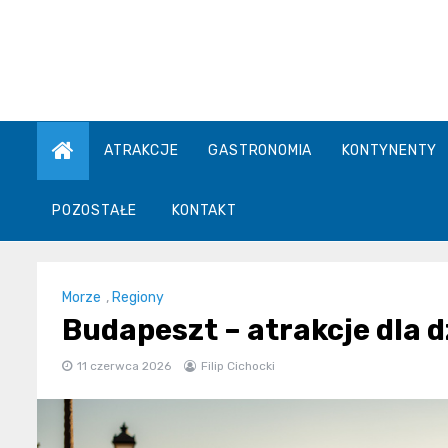
Skip
to
content
ATRAKCJE
GASTRONOMIA
KONTYNENTY
POZOSTAŁE
KONTAKT
Morze
,
Regiony
Budapeszt – atrakcje dla d
11 czerwca 2026
Filip Cichocki