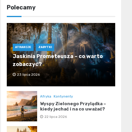
Polecamy
ATRAKCJE
ZABYTKI
Jaskinia Prometeusza – co warto
zobaczyć?
23 lipca 2026
Afryka
Kontynenty
Wyspy Zielonego Przylądka –
kiedy jechać i na co uważać?
22 lipca 2026