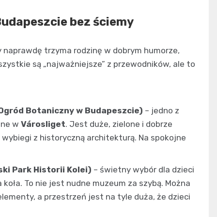
 Budapeszcie bez ściemy
óry naprawdę trzyma rodzinę w dobrym humorze,
 wszystkie są „najważniejsze” z przewodników, ale to
i Ogród Botaniczny w Budapeszcie)
– jedno z
żone w
Városliget
. Jest duże, zielone i dobrze
wybiegi z historyczną architekturą. Na spokojne
i Park Historii Kolei)
– świetny wybór dla dzieci
a koła. To nie jest nudne muzeum za szybą. Można
ementy, a przestrzeń jest na tyle duża, że dzieci