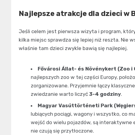
Najlepsze atrakcje dla dzieci w
Jeśli celem jest pierwsza wizyta i program, kt
kilka miejsc sprawdza się lepiej niż reszta. Nie
właśnie tam dzieci zwykle bawią się najlepiej.
Fővárosi Állat- és Növénykert (Zoo 
najlepszych zoo w tej części Europy, poło
zorganizowane. Przyjemnie łączy klasyczne 
zwiedzanie warto liczyć
3-4 godziny
.
Magyar Vasúttörténeti Park (Węgiersk
lubiących pociągi, wagony i wszystko, co m
wejść do wielu pojazdów, są interaktywne el
nie czują się przytłoczone.