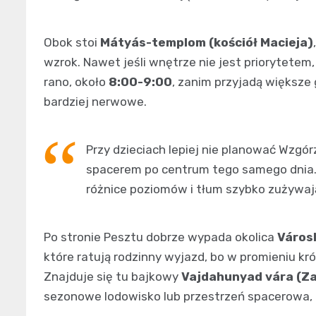
Obok stoi
Mátyás-templom (kościół Macieja)
wzrok. Nawet jeśli wnętrze nie jest priorytetem, 
rano, około
8:00-9:00
, zanim przyjadą większe 
bardziej nerwowe.
Przy dzieciach lepiej nie planować Wzg
spacerem po centrum tego samego dnia
różnice poziomów i tłum szybko zużywają
Po stronie Pesztu dobrze wypada okolica
Városl
które ratują rodzinny wyjazd, bo w promieniu kró
Znajduje się tu bajkowy
Vajdahunyad vára (Z
sezonowe lodowisko lub przestrzeń spacerowa, 