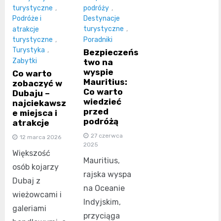
podróży
,
turystyczne
,
Destynacje
Podróże i
turystyczne
,
atrakcje
Poradniki
turystyczne
,
Turystyka
,
Bezpieczeńs
Zabytki
two na
wyspie
Co warto
Mauritius:
zobaczyć w
Co warto
Dubaju –
wiedzieć
najciekawsz
przed
e miejsca i
podróżą
atrakcje
27 czerwca
12 marca 2026
2025
Większość
Mauritius,
osób kojarzy
rajska wyspa
Dubaj z
na Oceanie
wieżowcami i
Indyjskim,
galeriami
przyciąga