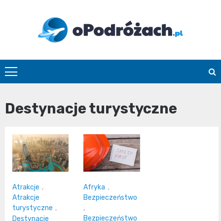
Skip
to
content
O
Podróżach
Destynacje turystyczne
Atrakcje
,
Afryka
,
Atrakcje
Bezpieczeństwo
turystyczne
,
,
Bezpieczeństwo
Destynacje