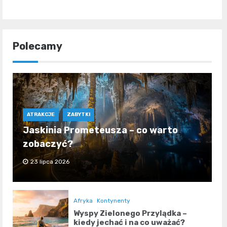
Polecamy
ATRAKCJE
ZABYTKI
Jaskinia Prometeusza – co warto
zobaczyć?
23 lipca 2026
Afryka
Kontynenty
Wyspy Zielonego Przylądka –
kiedy jechać i na co uważać?