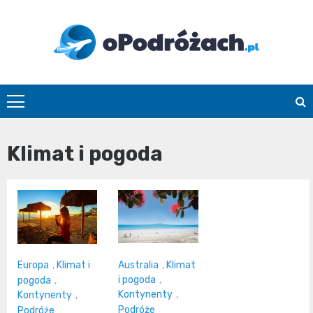
Skip
to
content
O
Podróżach
Klimat i pogoda
Australia
,
Klimat
Europa
,
Klimat i
i pogoda
,
pogoda
,
Kontynenty
,
Kontynenty
,
Podróże
Podróże