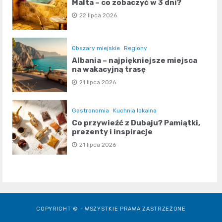
Malta – co zobaczyć w 3 dni?
22 lipca 2026
Obszary miejskie
Regiony
Albania – najpiękniejsze miejsca
na wakacyjną trasę
21 lipca 2026
Gastronomia
Kuchnia lokalna
Co przywieźć z Dubaju? Pamiątki,
prezenty i inspiracje
21 lipca 2026
COPYRIGHT © - WSZYSTKIE PRAWA ZASTRZEŻONE