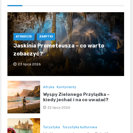
ATRAKCJE
ZABYTKI
Jaskinia Prometeusza – co warto
zobaczyć?
23 lipca 2026
Afryka
Kontynenty
Wyspy Zielonego Przylądka –
kiedy jechać i na co uważać?
22 lipca 2026
Turystyka
Turystyka kulturowa