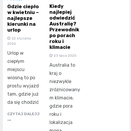
Kiedy
Gdzie ciepło
najlepiej
w kwietniu –
odwiedzić
najlepsze
Australię?
kierunki na
Przewodnik
urlop
po porach
22 stycznia
roku i
2026
klimacie
Urlop w
23 lipca 2025
ciepłym
Australia to
miejscu
kraj o
wiosną to po
niezwykle
prostu wyjazd
zróżnicowany
tam, gdzie już
m klimacie,
da się chodzić
gdzie pora
roku i
CZYTAJ DALEJJ
lokalizacja
mogą