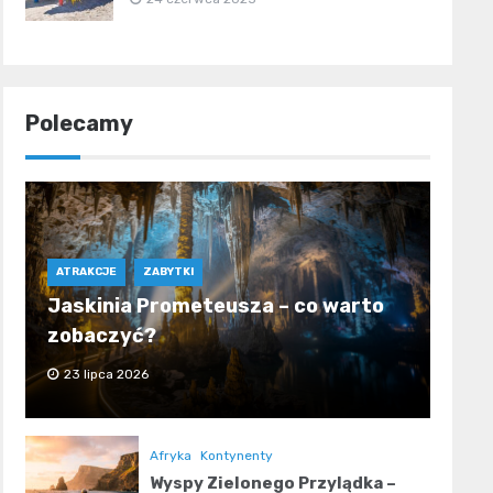
Polecamy
ATRAKCJE
ZABYTKI
Jaskinia Prometeusza – co warto
zobaczyć?
23 lipca 2026
Afryka
Kontynenty
Wyspy Zielonego Przylądka –