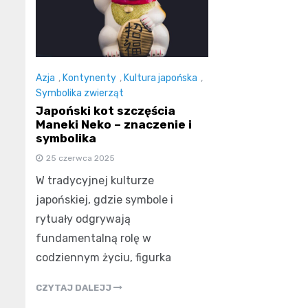
Azja
,
Kontynenty
,
Kultura japońska
,
Symbolika zwierząt
Japoński kot szczęścia
Maneki Neko – znaczenie i
symbolika
25 czerwca 2025
W tradycyjnej kulturze
japońskiej, gdzie symbole i
rytuały odgrywają
fundamentalną rolę w
codziennym życiu, figurka
CZYTAJ DALEJJ