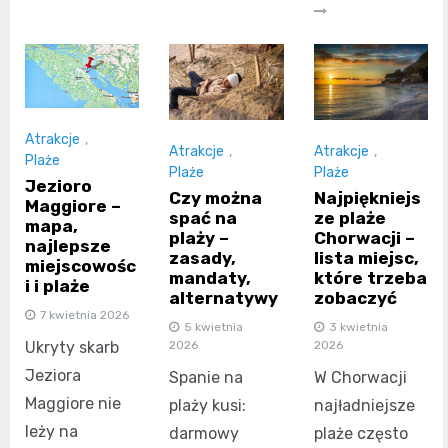
Atrakcje
,
Atrakcje
,
Atrakcje
,
Plaże
Plaże
Plaże
Jezioro
Czy można
Najpiękniejs
Maggiore –
spać na
ze plaże
mapa,
plaży –
Chorwacji –
najlepsze
zasady,
lista miejsc,
miejscowośc
mandaty,
które trzeba
i i plaże
alternatywy
zobaczyć
7 kwietnia 2026
5 kwietnia
3 kwietnia
2026
2026
Ukryty skarb
Jeziora
Spanie na
W Chorwacji
Maggiore nie
plaży kusi:
najładniejsze
leży na
darmowy
plaże często