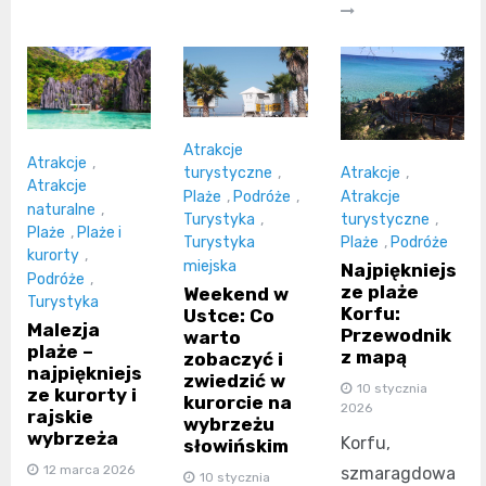
Atrakcje
Atrakcje
,
turystyczne
,
Atrakcje
,
Atrakcje
Plaże
,
Podróże
,
Atrakcje
naturalne
,
Turystyka
,
turystyczne
,
Plaże
,
Plaże i
Turystyka
Plaże
,
Podróże
kurorty
,
miejska
Najpiękniejs
Podróże
,
ze plaże
Weekend w
Turystyka
Korfu:
Ustce: Co
Malezja
Przewodnik
warto
plaże –
z mapą
zobaczyć i
najpiękniejs
zwiedzić w
10 stycznia
ze kurorty i
kurorcie na
2026
rajskie
wybrzeżu
wybrzeża
Korfu,
słowińskim
12 marca 2026
szmaragdowa
10 stycznia