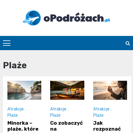
Skip
to
content
O
Podróżach
Plaże
Atrakcje
,
Atrakcje
,
Atrakcje
,
Plaże
Plaże
Plaże
Minorka –
Co zobaczyć
Jak
plaże, które
na
rozpoznać