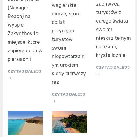
zachwyca
węgierskie
(Navagio
turystów z
morze, które
Beach) na
całego świata
od lat
wyspie
swoimi
przyciąga
Zakynthos to
nieskazitelnym
turystów
miejsce, które
i plażami,
swoim
zapiera dech w
krystalicznie
niepowtarzaln
piersiach i
ym urokiem.
CZYTAJ DALEJJ
CZYTAJ DALEJJ
Kiedy pierwszy
raz
CZYTAJ DALEJJ