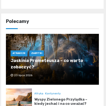
Polecamy
ATRAKCJE
ZABYTKI
Jaskinia Prometeusza – co warto
zobaczyć?
23 lipca 2026
Afryka
Kontynenty
Wyspy Zielonego Przylądka –
kiedy jechać i na co uważać?