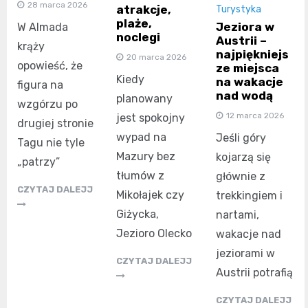
28 marca 2026
atrakcje,
Turystyka
plaże,
Jeziora w
W Almada
noclegi
Austrii –
krąży
najpiękniejs
20 marca 2026
opowieść, że
ze miejsca
Kiedy
na wakacje
figura na
nad wodą
planowany
wzgórzu po
12 marca 2026
jest spokojny
drugiej stronie
wypad na
Jeśli góry
Tagu nie tyle
Mazury bez
kojarzą się
„patrzy”
tłumów z
głównie z
CZYTAJ DALEJJ
Mikołajek czy
trekkingiem i
Giżycka,
nartami,
Jezioro Olecko
wakacje nad
jeziorami w
CZYTAJ DALEJJ
Austrii potrafią
CZYTAJ DALEJJ