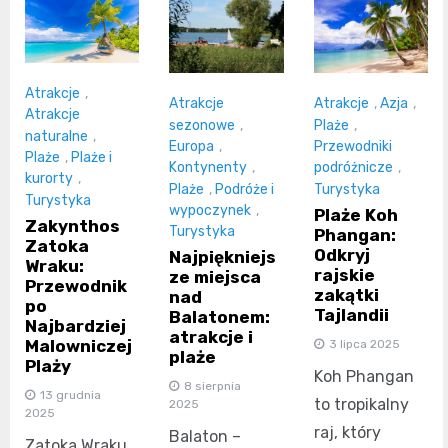
Atrakcje
,
Atrakcje
Atrakcje
,
Azja
,
Atrakcje
sezonowe
,
Plaże
,
naturalne
,
Europa
,
Przewodniki
Plaże
,
Plaże i
Kontynenty
,
podróżnicze
,
kurorty
,
Plaże
,
Podróże i
Turystyka
Turystyka
wypoczynek
,
Plaże Koh
Zakynthos
Turystyka
Phangan:
Zatoka
Odkryj
Najpiękniejs
Wraku:
rajskie
ze miejsca
Przewodnik
zakątki
nad
po
Tajlandii
Balatonem:
Najbardziej
atrakcje i
Malowniczej
3 lipca 2025
plaże
Plaży
Koh Phangan
8 sierpnia
13 grudnia
to tropikalny
2025
2025
raj, który
Balaton –
Zatoka Wraku