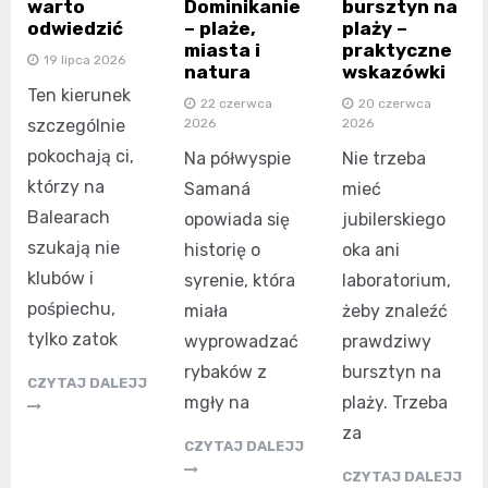
warto
Dominikanie
bursztyn na
odwiedzić
– plaże,
plaży –
miasta i
praktyczne
19 lipca 2026
natura
wskazówki
Ten kierunek
22 czerwca
20 czerwca
szczególnie
2026
2026
pokochają ci,
Na półwyspie
Nie trzeba
którzy na
Samaná
mieć
Balearach
opowiada się
jubilerskiego
szukają nie
historię o
oka ani
klubów i
syrenie, która
laboratorium,
pośpiechu,
miała
żeby znaleźć
tylko zatok
wyprowadzać
prawdziwy
rybaków z
bursztyn na
CZYTAJ DALEJJ
mgły na
plaży. Trzeba
za
CZYTAJ DALEJJ
CZYTAJ DALEJJ