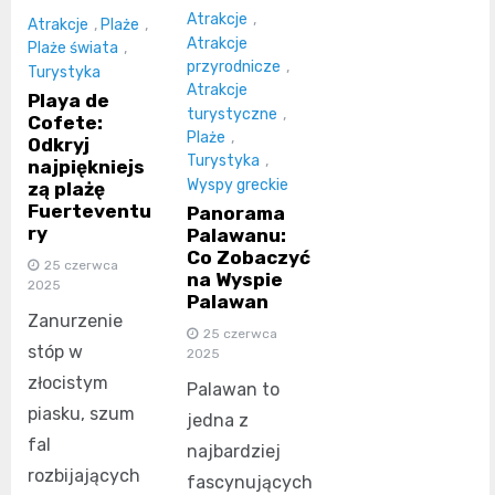
Atrakcje
,
Atrakcje
,
Plaże
,
Atrakcje
Plaże świata
,
przyrodnicze
,
Turystyka
Atrakcje
Playa de
turystyczne
,
Cofete:
Plaże
,
Odkryj
Turystyka
,
najpiękniejs
Wyspy greckie
zą plażę
Fuerteventu
Panorama
ry
Palawanu:
Co Zobaczyć
25 czerwca
na Wyspie
2025
Palawan
Zanurzenie
25 czerwca
stóp w
2025
złocistym
Palawan to
piasku, szum
jedna z
fal
najbardziej
rozbijających
fascynujących