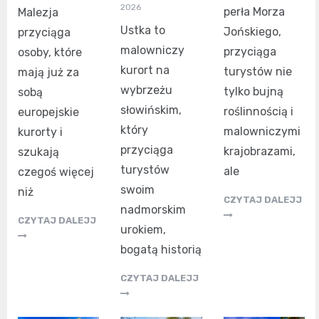
2026
perła Morza
Malezja
Ustka to
Jońskiego,
przyciąga
malowniczy
przyciąga
osoby, które
kurort na
turystów nie
mają już za
wybrzeżu
tylko bujną
sobą
słowińskim,
roślinnością i
europejskie
który
malowniczymi
kurorty i
przyciąga
krajobrazami,
szukają
turystów
ale
czegoś więcej
swoim
niż
CZYTAJ DALEJJ
nadmorskim
CZYTAJ DALEJJ
urokiem,
bogatą historią
CZYTAJ DALEJJ