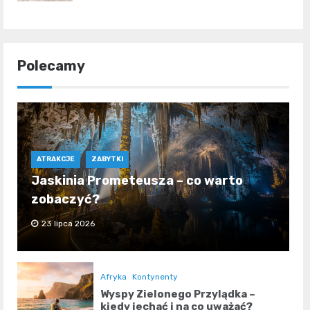
Polecamy
ATRAKCJE
ZABYTKI
Jaskinia Prometeusza – co warto
zobaczyć?
23 lipca 2026
Afryka
Kontynenty
Wyspy Zielonego Przylądka –
kiedy jechać i na co uważać?