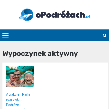
Skip
to
content
O
Podróżach
Wypoczynek aktywny
Atrakcje
,
Parki
rozrywki
,
Podróże i