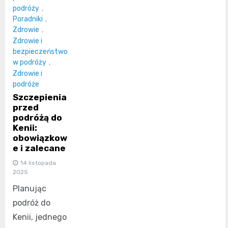
podróży
,
Poradniki
,
Zdrowie
,
Zdrowie i
bezpieczeństwo
w podróży
,
Zdrowie i
podróże
Szczepienia
przed
podróżą do
Kenii:
obowiązkow
e i zalecane
14 listopada
2025
Planując
podróż do
Kenii, jednego