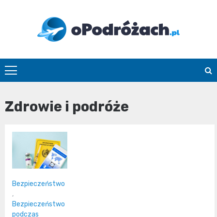
Skip
to
content
O
Podróżach
Zdrowie i podróże
Bezpieczeństwo
,
Bezpieczeństwo
podczas