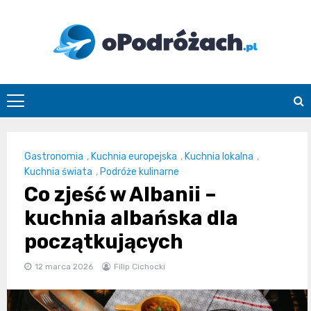
Skip
to
content
O
Podróżach
Gastronomia
,
Kuchnia europejska
,
Kuchnia lokalna
,
Kuchnia świata
,
Podróże kulinarne
Co zjeść w Albanii –
kuchnia albańska dla
początkujących
12 marca 2026
Filip Cichocki