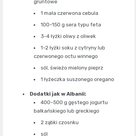
gruntowe
1 mała czerwona cebula
100–150 g sera typu feta
3–4 łyżki oliwy z oliwek
1–2 łyżki soku z cytryny lub
czerwonego octu winnego
sól, świeżo mielony pieprz
1 łyżeczka suszonego oregano
Dodatki jak w Albanii:
400–500 g gęstego jogurtu
bałkańskiego lub greckiego
2 ząbki czosnku
sól