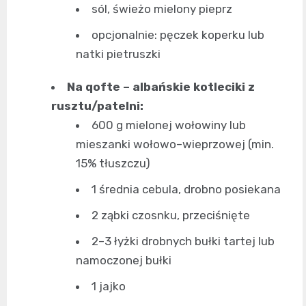
sól, świeżo mielony pieprz
opcjonalnie: pęczek koperku lub
natki pietruszki
Na qofte – albańskie kotleciki z
rusztu/patelni:
600 g mielonej wołowiny lub
mieszanki wołowo–wieprzowej (min.
15% tłuszczu)
1 średnia cebula, drobno posiekana
2 ząbki czosnku, przeciśnięte
2–3 łyżki drobnych bułki tartej lub
namoczonej bułki
1 jajko