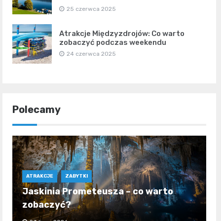
25 czerwca 2025
Atrakcje Międzyzdrojów: Co warto
zobaczyć podczas weekendu
24 czerwca 2025
Polecamy
ATRAKCJE
ZABYTKI
Jaskinia Prometeusza – co warto
zobaczyć?