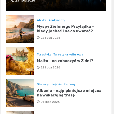
23 lipca 2026
Afryka
Kontynenty
Wyspy Zielonego Przylądka –
kiedy jechać i na co uważać?
22 lipca 2026
Turystyka
Turystyka kulturowa
Malta – co zobaczyć w 3 dni?
22 lipca 2026
Obszary miejskie
Regiony
Albania – najpiękniejsze miejsca
na wakacyjną trasę
21 lipca 2026