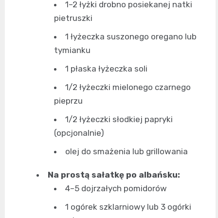
1–2 łyżki drobno posiekanej natki
pietruszki
1 łyżeczka suszonego oregano lub
tymianku
1 płaska łyżeczka soli
1/2 łyżeczki mielonego czarnego
pieprzu
1/2 łyżeczki słodkiej papryki
(opcjonalnie)
olej do smażenia lub grillowania
Na prostą sałatkę po albańsku:
4–5 dojrzałych pomidorów
1 ogórek szklarniowy lub 3 ogórki