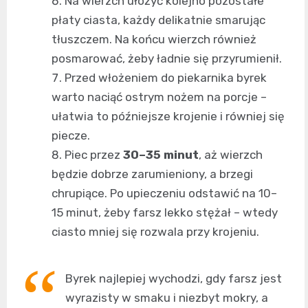
Na wierzch ułożyć kolejno pozostałe
płaty ciasta, każdy delikatnie smarując
tłuszczem. Na końcu wierzch również
posmarować, żeby ładnie się przyrumienił.
Przed włożeniem do piekarnika byrek
warto naciąć ostrym nożem na porcje –
ułatwia to późniejsze krojenie i równiej się
piecze.
Piec przez
30–35 minut
, aż wierzch
będzie dobrze zarumieniony, a brzegi
chrupiące. Po upieczeniu odstawić na 10–
15 minut, żeby farsz lekko stężał – wtedy
ciasto mniej się rozwala przy krojeniu.
Byrek najlepiej wychodzi, gdy farsz jest
wyrazisty w smaku i niezbyt mokry, a