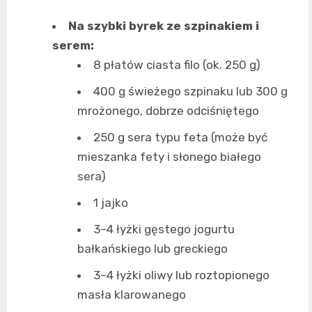
Na szybki byrek ze szpinakiem i
serem:
8 płatów ciasta filo (ok. 250 g)
400 g świeżego szpinaku lub 300 g
mrożonego, dobrze odciśniętego
250 g sera typu feta (może być
mieszanka fety i słonego białego
sera)
1 jajko
3–4 łyżki gęstego jogurtu
bałkańskiego lub greckiego
3–4 łyżki oliwy lub roztopionego
masła klarowanego