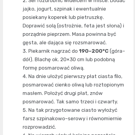
Ser rozdrobnić widelcem w misce. Dodać
jajko, jogurt, szpinak i ewentualnie
posiekany koperek lub pietruszkę.
Doprawić solą (ostrożnie, feta jest słona) i
porządnie pieprzem. Masa powinna być
gęsta, ale dająca się rozsmarować.
Piekarnik nagrzać do
190–200°C
(góra–
dół). Blachę ok. 20×30 cm lub podobną
formę posmarować oliwą.
Na dnie ułożyć pierwszy płat ciasta filo,
posmarować cienko oliwą lub roztopionym
masłem. Położyć drugi płat, znów
posmarować. Tak samo trzeci i czwarty.
Na tak przygotowane ciasto wyłożyć
farsz szpinakowo–serowy i równomiernie
rozprowadzić.