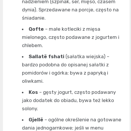
nadzieniem (szpinak, ser, mięso, czasem
dynia). Sprzedawane na porcje, często na
śniadanie.
Qofte
– małe kotleciki z mięsa
mielonego, często podawane z jogurtem i
chlebem.
Sallatë fshati
(sałatka wiejska) –
bardzo podobna do opisanej sałatki z
pomidorów i ogórka; bywa z papryką i
oliwkami.
Kos
– gęsty jogurt, często podawany
jako dodatek do obiadu, bywa też lekko
solony.
Gjellë
– ogólne określenie na gotowane
dania jednogarnkowe; jeśli w menu