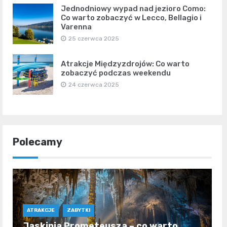
Jednodniowy wypad nad jezioro Como:
Co warto zobaczyć w Lecco, Bellagio i
Varenna
25 czerwca 2025
Atrakcje Międzyzdrojów: Co warto
zobaczyć podczas weekendu
24 czerwca 2025
Polecamy
ATRAKCJE
ZABYTKI
Jaskinia Prometeusza – co warto