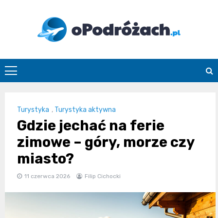
Skip
to
content
O
Podróżach
Turystyka
,
Turystyka aktywna
Gdzie jechać na ferie
zimowe – góry, morze czy
miasto?
11 czerwca 2026
Filip Cichocki