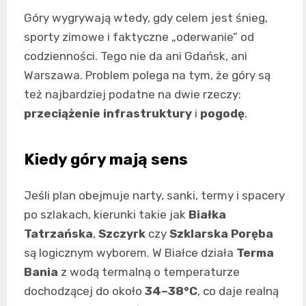
Góry wygrywają wtedy, gdy celem jest śnieg,
sporty zimowe i faktyczne „oderwanie” od
codzienności. Tego nie da ani Gdańsk, ani
Warszawa. Problem polega na tym, że góry są
też najbardziej podatne na dwie rzeczy:
przeciążenie infrastruktury
i
pogodę
.
Kiedy góry mają sens
Jeśli plan obejmuje narty, sanki, termy i spacery
po szlakach, kierunki takie jak
Białka
Tatrzańska
,
Szczyrk
czy
Szklarska Poręba
są logicznym wyborem. W Białce działa
Terma
Bania
z wodą termalną o temperaturze
dochodzącej do około
34–38°C
, co daje realną