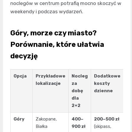
noclegów w centrum potrafią mocno skoczyć w
weekendy i podczas wydarzeń.
Góry, morze czy miasto?
Porównanie, które ułatwia
decyzję
Opcja
Przykładowe
Nocleg
Dodatkowe
R
lokalizacje
za
koszty
p
dobę
dzienne
dla
2+2
Góry
Zakopane,
400–
200–500 zł
Wy
Białka
900 zł
(skipass,
śn