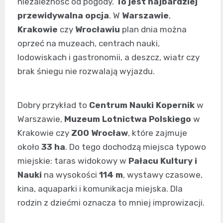
niezależność od pogody.
To jest najbardziej
przewidywalna opcja
. W
Warszawie
,
Krakowie
czy
Wrocławiu
plan dnia można
oprzeć na muzeach, centrach nauki,
lodowiskach i gastronomii, a deszcz, wiatr czy
brak śniegu nie rozwalają wyjazdu.
Dobry przykład to
Centrum Nauki Kopernik
w
Warszawie,
Muzeum Lotnictwa Polskiego
w
Krakowie czy
ZOO Wrocław
, które zajmuje
około
33 ha
. Do tego dochodzą miejsca typowo
miejskie: taras widokowy w
Pałacu Kultury i
Nauki
na wysokości
114 m
, wystawy czasowe,
kina, aquaparki i komunikacja miejska. Dla
rodzin z dziećmi oznacza to mniej improwizacji.