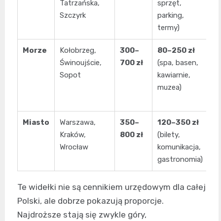
Tatrzańska,
sprzęt,
wa
Szczyrk
parking,
d
termy)
zm
Morze
Kołobrzeg,
300–
80–250 zł
Śr
Świnoujście,
700 zł
(spa, basen,
i 
Sopot
kawiarnie,
mn
muzea)
p
lo
Miasto
Warszawa,
350–
120–350 zł
Ni
Kraków,
800 zł
(bilety,
wi
Wrocław
komunikacja,
at
gastronomia)
p
Te widełki nie są cennikiem urzędowym dla całej
Polski, ale dobrze pokazują proporcje.
Najdroższe stają się zwykle góry,