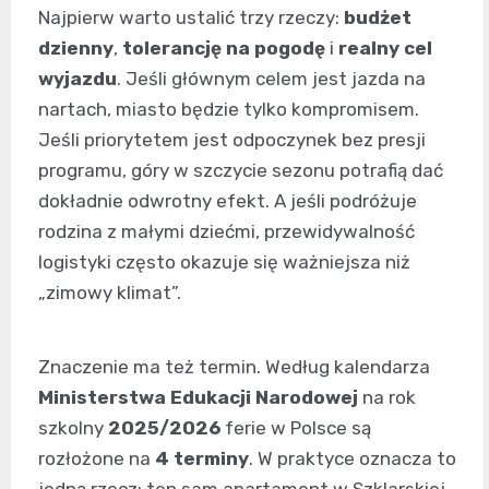
Najpierw warto ustalić trzy rzeczy:
budżet
dzienny
,
tolerancję na pogodę
i
realny cel
wyjazdu
. Jeśli głównym celem jest jazda na
nartach, miasto będzie tylko kompromisem.
Jeśli priorytetem jest odpoczynek bez presji
programu, góry w szczycie sezonu potrafią dać
dokładnie odwrotny efekt. A jeśli podróżuje
rodzina z małymi dziećmi, przewidywalność
logistyki często okazuje się ważniejsza niż
„zimowy klimat”.
Znaczenie ma też termin. Według kalendarza
Ministerstwa Edukacji Narodowej
na rok
szkolny
2025/2026
ferie w Polsce są
rozłożone na
4 terminy
. W praktyce oznacza to
jedną rzecz: ten sam apartament w Szklarskiej