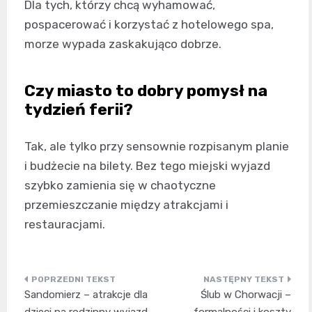
Dla tych, którzy chcą wyhamować,
pospacerować i korzystać z hotelowego spa,
morze wypada zaskakująco dobrze.
Czy miasto to dobry pomysł na
tydzień ferii?
Tak, ale tylko przy sensownie rozpisanym planie
i budżecie na bilety. Bez tego miejski wyjazd
szybko zamienia się w chaotyczne
przemieszczanie między atrakcjami i
restauracjami.
Nawigacja
Sandomierz – atrakcje dla
Ślub w Chorwacji –
wpisu
dzieci na rodzinny wyjazd
formalności i koszty