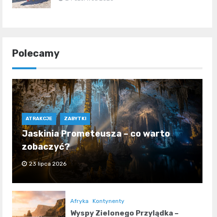
Polecamy
ATRAKCJE
ZABYTKI
Jaskinia Prometeusza – co warto
zobaczyć?
23 lipca 2026
Afryka
Kontynenty
Wyspy Zielonego Przylądka –