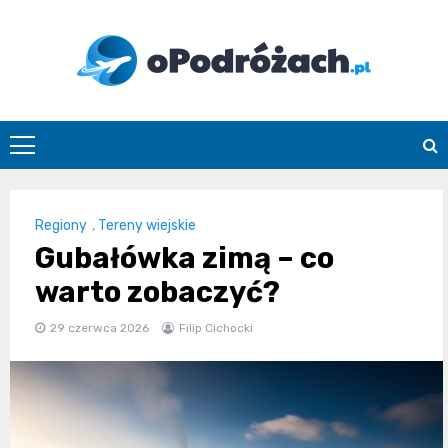
Skip
to
content
O
Podróżach
Regiony
,
Tereny wiejskie
Gubałówka zimą – co
warto zobaczyć?
29 czerwca 2026
Filip Cichocki