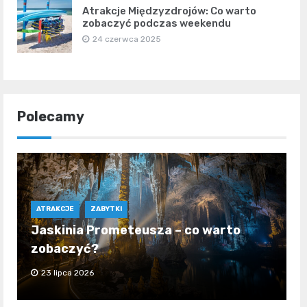
Atrakcje Międzyzdrojów: Co warto
zobaczyć podczas weekendu
24 czerwca 2025
Polecamy
ATRAKCJE
ZABYTKI
Jaskinia Prometeusza – co warto
zobaczyć?
23 lipca 2026