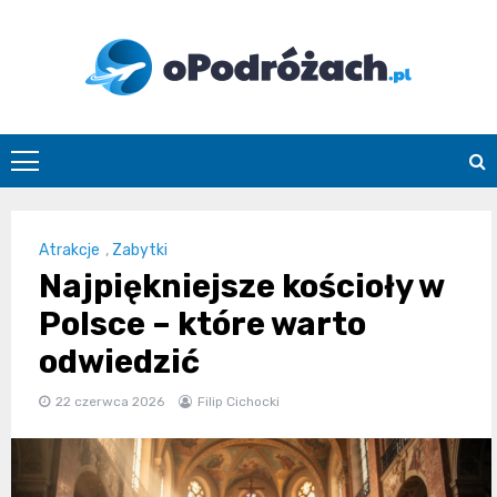
Skip
to
content
O
Podróżach
Atrakcje
,
Zabytki
Najpiękniejsze kościoły w
Polsce – które warto
odwiedzić
22 czerwca 2026
Filip Cichocki