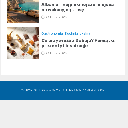
Albania – najpiękniejsze miejsca
na wakacyjną trasę
21 lipca 2026
Gastronomia
Kuchnia lokalna
Co przywieźć z Dubaju? Pamiątki,
prezenty i inspiracje
21 lipca 2026
COPYRIGHT © - WSZYSTKIE PRAWA ZASTRZEŻONE