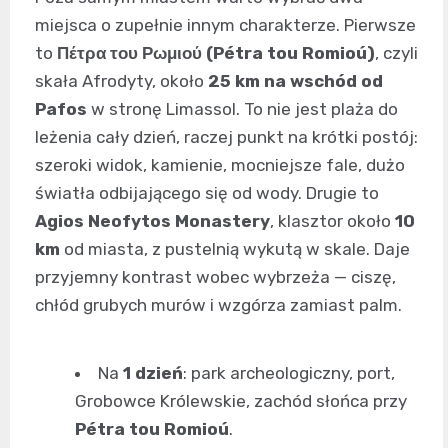
miejsca o zupełnie innym charakterze. Pierwsze
to
Πέτρα του Ρωμιού (Pétra tou Romioú)
, czyli
skała Afrodyty, około
25 km na wschód od
Pafos
w stronę Limassol. To nie jest plaża do
leżenia cały dzień, raczej punkt na krótki postój:
szeroki widok, kamienie, mocniejsze fale, dużo
światła odbijającego się od wody. Drugie to
Agios Neofytos Monastery
, klasztor około
10
km
od miasta, z pustelnią wykutą w skale. Daje
przyjemny kontrast wobec wybrzeża — ciszę,
chłód grubych murów i wzgórza zamiast palm.
Na
1 dzień
: park archeologiczny, port,
Grobowce Królewskie, zachód słońca przy
Pétra tou Romioú
.