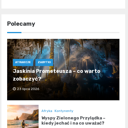
Polecamy
ATRAKCJE
ZABYTKI
Jaskinia Prometeusza – co warto
zobaczyć?
23 lipca 2026
Afryka
Kontynenty
Wyspy Zielonego Przylądka –
kiedy jechać i na co uważać?