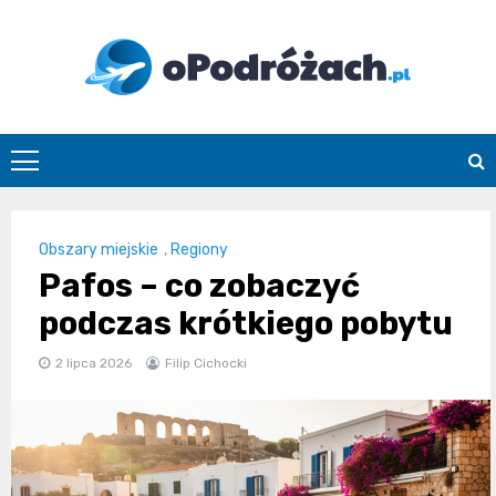
Skip
to
content
O
Podróżach
Obszary miejskie
,
Regiony
Pafos – co zobaczyć
podczas krótkiego pobytu
2 lipca 2026
Filip Cichocki