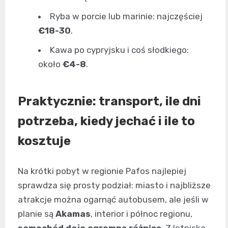
Ryba w porcie lub marinie: najczęściej
€18-30
.
Kawa po cypryjsku i coś słodkiego:
około
€4-8
.
Praktycznie: transport, ile dni
potrzeba, kiedy jechać i ile to
kosztuje
Na krótki pobyt w regionie Pafos najlepiej
sprawdza się prosty podział: miasto i najbliższe
atrakcje można ogarnąć autobusem, ale jeśli w
planie są
Akamas
, interior i północ regionu,
samochód daje ogromną różnicę
. Z lotniska