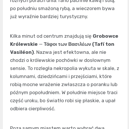
różnych porach dnia: rano pachnie kawą i solą,
po południu smażoną rybą, a wieczorem bywa
już wyraźnie bardziej turystyczny.
Kilka minut od centrum znajdują się
Grobowce
Królewskie
—
Τάφοι των Βασιλέων (Tafí ton
Vasiléon)
. Nazwa jest efektowna, ale nie
chodzi o królewskie pochówki w dosłownym
sensie. To rozległa nekropolia wykuta w skale, z
kolumnami, dziedzińcami i przejściami, które
robią mocne wrażenie zwłaszcza o poranku lub
późnym popołudniem. W południe miejsce traci
część uroku, bo światło robi się płaskie, a upał
odbiera cierpliwość.
Poza samym miastem warto wybrać dwa