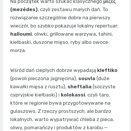
Na początek warto szukać klasycznego
μεζές
(mezédes)
, czyli zestawu małych dań. To
rozwiązanie szczególnie dobre na pierwszy
wieczór, bo szybko pokazuje lokalny repertuar:
halloumi
, oliwki, grillowane warzywa, tahini,
kiełbaski, duszone mięso, ryby albo owoce
morza.
Wśród dań ciepłych dobrze wypadają
kleftiko
(powoli pieczona jagnięcina),
souvla
(duże
kawałki mięsa z rusztu),
sheftalia
(soczyste
cypryjskie kiełbaski) i
kolokassi
, czyli taro,
które w regionie bywa przygotowywane na
gulaszowo. Z rzeczy prostszych, ale bardzo
lokalnych, warto wypatrywać chleba z pieca,
oliwy, pomarańczy i produktów z karobu —