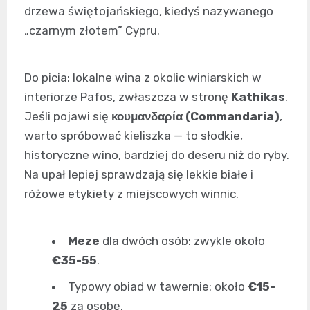
drzewa świętojańskiego, kiedyś nazywanego
„czarnym złotem” Cypru.
Do picia: lokalne wina z okolic winiarskich w
interiorze Pafos, zwłaszcza w stronę
Kathikas
.
Jeśli pojawi się
κουμανδαρία (Commandaria)
,
warto spróbować kieliszka — to słodkie,
historyczne wino, bardziej do deseru niż do ryby.
Na upał lepiej sprawdzają się lekkie białe i
różowe etykiety z miejscowych winnic.
Meze
dla dwóch osób: zwykle około
€35-55
.
Typowy obiad w tawernie: około
€15-
25
za osobę.