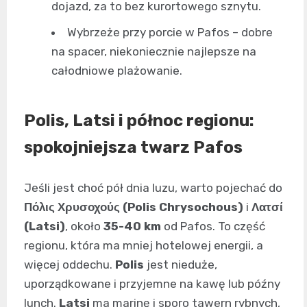
dojazd, za to bez kurortowego sznytu.
Wybrzeże przy porcie w Pafos – dobre
na spacer, niekoniecznie najlepsze na
całodniowe plażowanie.
Polis
,
Latsi
i północ regionu:
spokojniejsza twarz Pafos
Jeśli jest choć pół dnia luzu, warto pojechać do
Πόλις Χρυσοχούς (Polis Chrysochous)
i
Λατσί
(Latsi)
, około
35-40 km
od Pafos. To część
regionu, która ma mniej hotelowej energii, a
więcej oddechu.
Polis
jest nieduże,
uporządkowane i przyjemne na kawę lub późny
lunch.
Latsi
ma marinę i sporo tawern rybnych,