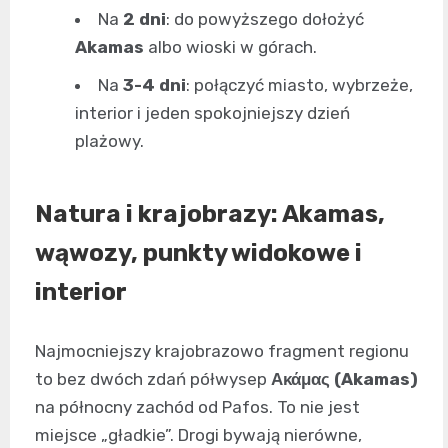
Na
2 dni
: do powyższego dołożyć
Akamas
albo wioski w górach.
Na
3-4 dni
: połączyć miasto, wybrzeże,
interior i jeden spokojniejszy dzień
plażowy.
Natura i krajobrazy:
Akamas
,
wąwozy, punkty widokowe i
interior
Najmocniejszy krajobrazowo fragment regionu
to bez dwóch zdań półwysep
Ακάμας (Akamas)
na północny zachód od Pafos. To nie jest
miejsce „gładkie”. Drogi bywają nierówne,