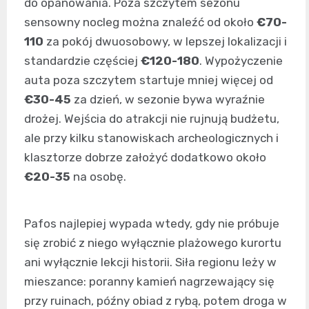
do opanowania. Poza szczytem sezonu
sensowny nocleg można znaleźć od około
€70-
110
za pokój dwuosobowy, w lepszej lokalizacji i
standardzie częściej
€120-180
. Wypożyczenie
auta poza szczytem startuje mniej więcej od
€30-45
za dzień, w sezonie bywa wyraźnie
drożej. Wejścia do atrakcji nie rujnują budżetu,
ale przy kilku stanowiskach archeologicznych i
klasztorze dobrze założyć dodatkowo około
€20-35
na osobę.
Pafos najlepiej wypada wtedy, gdy nie próbuje
się zrobić z niego wyłącznie plażowego kurortu
ani wyłącznie lekcji historii. Siła regionu leży w
mieszance: poranny kamień nagrzewający się
przy ruinach, późny obiad z rybą, potem droga w