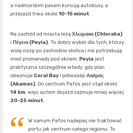
a nadmorskim pasem kursują autobusy, a
przejazd trwa około
10-15 minut
.
Na zachód od miasta leżą
Χλώρακα (Chloraka)
i
Πέγεια (Peyia)
. To dobry wybór dla tych, którzy
wolą ciszę po zachodzie słońca i nie potrzebują
mieć promenady pod oknem.
Peyia
jest
praktyczna szczególnie wtedy, gdy plan
obejmuje
Coral Bay
i półwysep
Ακάμας
(Akamas)
. Do centrum Pafos jest stąd około
14 km
, więc autem dojazd zajmuje mniej więcej
20-25 minut
.
W samym Pafos najlepiej nie traktować
portu jak centrum całego regionu. To