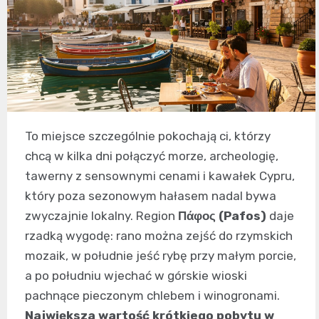
To miejsce szczególnie pokochają ci, którzy
chcą w kilka dni połączyć morze, archeologię,
tawerny z sensownymi cenami i kawałek Cypru,
który poza sezonowym hałasem nadal bywa
zwyczajnie lokalny. Region
Πάφος (Pafos)
daje
rzadką wygodę: rano można zejść do rzymskich
mozaik, w południe jeść rybę przy małym porcie,
a po południu wjechać w górskie wioski
pachnące pieczonym chlebem i winogronami.
Największa wartość krótkiego pobytu w