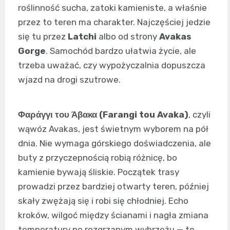
roślinność sucha, zatoki kamieniste, a właśnie
przez to teren ma charakter. Najczęściej jedzie
się tu przez
Latchi
albo od strony
Avakas
Gorge
. Samochód bardzo ułatwia życie, ale
trzeba uważać, czy wypożyczalnia dopuszcza
wjazd na drogi szutrowe.
Φαράγγι του Άβακα (Farangi tou Avaka)
, czyli
wąwóz Avakas, jest świetnym wyborem na pół
dnia. Nie wymaga górskiego doświadczenia, ale
buty z przyczepnością robią różnicę, bo
kamienie bywają śliskie. Początek trasy
prowadzi przez bardziej otwarty teren, później
skały zwężają się i robi się chłodniej. Echo
kroków, wilgoć między ścianami i nagła zmiana
temperatury po rozgrzanym wybrzeżu — to