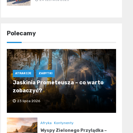
Polecamy
ATRAKCJE
ZABYTKI
Jaskinia Prometeusza – co warto
zobaczyć?
23 lipca 2026
Afryka
Kontynenty
Wyspy Zielonego Przylądka –