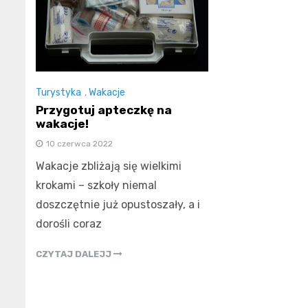
Turystyka
,
Wakacje
Przygotuj apteczkę na
wakacje!
10 czerwca 2022
Wakacje zbliżają się wielkimi
krokami – szkoły niemal
doszczętnie już opustoszały, a i
dorośli coraz
CZYTAJ DALEJJ