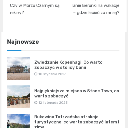
Nawigacja
Czy w Morzu Czarnym są
Tanie kierunki na wakacje
wpisu
rekiny?
– gdzie lecieć za mniej?
Najnowsze
Zwiedzanie Kopenhagi: Co warto
zobaczyć w stolicy Danii
10 stycznia 2026
Najpiękniejsze miejsca w Stone Town, co
warto zobaczyć
12 listopada 2025
Bukowina Tatrzańska atrakcje
turystyczne: co warto zobaczyć latem i
zimą