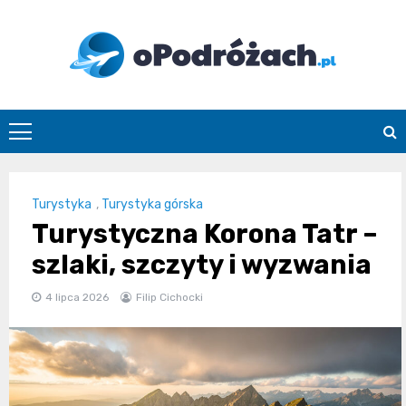
Skip
to
content
O
Podróżach
Turystyka
,
Turystyka górska
Turystyczna Korona Tatr –
szlaki, szczyty i wyzwania
4 lipca 2026
Filip Cichocki