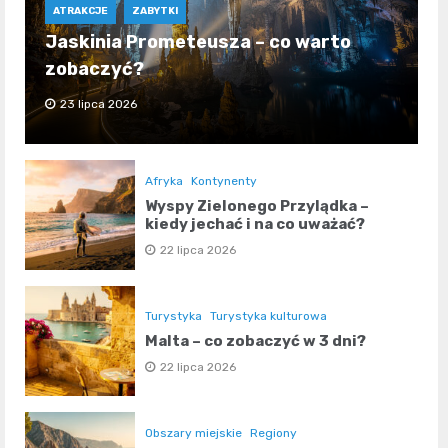
ATRAKCJE
ZABYTKI
Jaskinia Prometeusza – co warto
zobaczyć?
23 lipca 2026
Afryka
Kontynenty
Wyspy Zielonego Przylądka –
kiedy jechać i na co uważać?
22 lipca 2026
Turystyka
Turystyka kulturowa
Malta – co zobaczyć w 3 dni?
22 lipca 2026
Obszary miejskie
Regiony