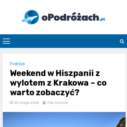
Skip
to
content
O
Podróżach
Podróże
Weekend w Hiszpanii z
wylotem z Krakowa – co
warto zobaczyć?
25 lutego 2026
Filip Cichocki