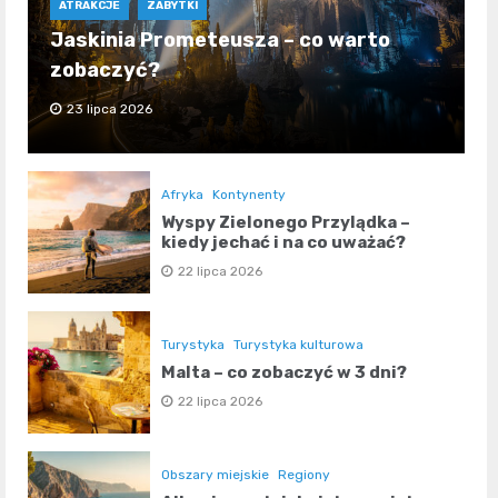
ATRAKCJE
ZABYTKI
Jaskinia Prometeusza – co warto
zobaczyć?
23 lipca 2026
Afryka
Kontynenty
Wyspy Zielonego Przylądka –
kiedy jechać i na co uważać?
22 lipca 2026
Turystyka
Turystyka kulturowa
Malta – co zobaczyć w 3 dni?
22 lipca 2026
Obszary miejskie
Regiony