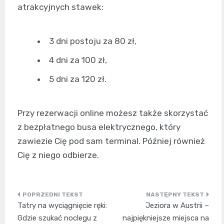
atrakcyjnych stawek:
3 dni postoju za 80 zł,
4 dni za 100 zł,
5 dni za 120 zł.
Przy rezerwacji online możesz także skorzystać
z bezpłatnego busa elektrycznego, który
zawiezie Cię pod sam terminal. Później również
Cię z niego odbierze.
Nawigacja
Tatry na wyciągnięcie ręki:
Jeziora w Austrii –
wpisu
Gdzie szukać noclegu z
najpiękniejsze miejsca na