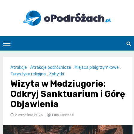
Skip
to
content
O
Podróżach
Atrakcje
,
Atrakcje podróżnicze
,
Miejsca pielgrzymkowe
,
Turystyka religijna
,
Zabytki
Wizyta w Medziugorie:
Odkryj Sanktuarium i Górę
Objawienia
2 września 2025
Filip Cichocki