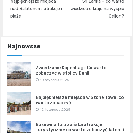
Najpiękniejsze miejsca
Sri Lanka – co warto
wpisu
nad Balatonem: atrakcje i
wiedzieć o kraju na wyspie
plaże
Cejlon?
Najnowsze
Zwiedzanie Kopenhagi: Co warto
zobaczyć w stolicy Danii
10 stycznia 2026
Najpiękniejsze miejsca w Stone Town, co
warto zobaczyć
12 listopada 2025
Bukowina Tatrzańska atrakcje
turystyczne: co warto zobaczyć latem i