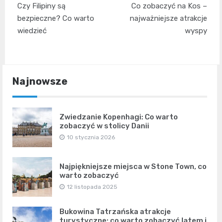
Czy Filipiny są
Co zobaczyć na Kos –
wpisu
bezpieczne? Co warto
najważniejsze atrakcje
wiedzieć
wyspy
Najnowsze
Zwiedzanie Kopenhagi: Co warto
zobaczyć w stolicy Danii
10 stycznia 2026
Najpiękniejsze miejsca w Stone Town, co
warto zobaczyć
12 listopada 2025
Bukowina Tatrzańska atrakcje
turystyczne: co warto zobaczyć latem i