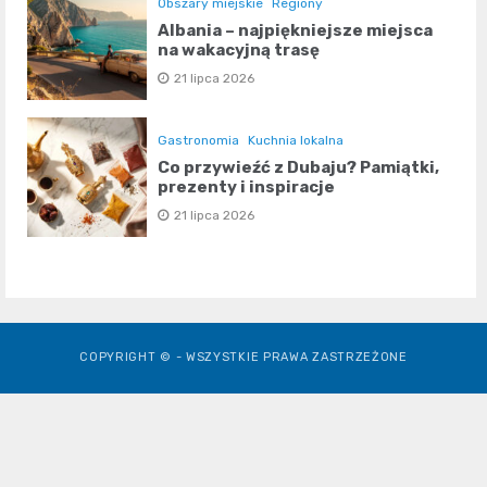
Obszary miejskie
Regiony
Albania – najpiękniejsze miejsca
na wakacyjną trasę
21 lipca 2026
Gastronomia
Kuchnia lokalna
Co przywieźć z Dubaju? Pamiątki,
prezenty i inspiracje
21 lipca 2026
COPYRIGHT © - WSZYSTKIE PRAWA ZASTRZEŻONE