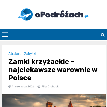
Skip
to
content
O
Podróżach
Atrakcje
,
Zabytki
Zamki krzyżackie –
najciekawsze warownie w
Polsce
11 czerwca 2026
Filip Cichocki