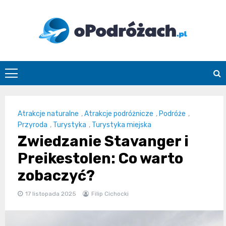
Skip
to
content
O
Podróżach
Atrakcje naturalne
,
Atrakcje podróżnicze
,
Podróże
,
Przyroda
,
Turystyka
,
Turystyka miejska
Zwiedzanie Stavanger i
Preikestolen: Co warto
zobaczyć?
17 listopada 2025
Filip Cichocki