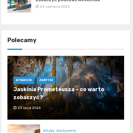
24 czerwca 2025
Polecamy
ATRAKCJE
ZABYTKI
Jaskinia Prometeusza – co warto
zobaczyć?
23 lipca 2026
Afryka
Kontynenty