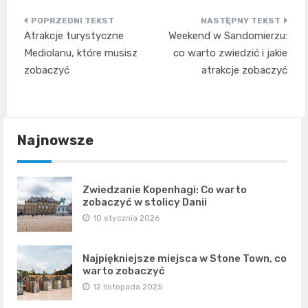
Nawigacja
Atrakcje turystyczne
Weekend w Sandomierzu:
wpisu
Mediolanu, które musisz
co warto zwiedzić i jakie
zobaczyć
atrakcje zobaczyć
Najnowsze
Zwiedzanie Kopenhagi: Co warto
zobaczyć w stolicy Danii
10 stycznia 2026
Najpiękniejsze miejsca w Stone Town, co
warto zobaczyć
12 listopada 2025