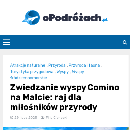
Skip
to
content
O
Podróżach
Atrakcje naturalne
,
Przyroda
,
Przyroda i fauna
,
Turystyka przygodowa
,
Wyspy
,
Wyspy
śródziemnomorskie
Zwiedzanie wyspy Comino
na Malcie: raj dla
miłośników przyrody
29 lipca 2025
Filip Cichocki