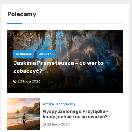
Polecamy
ATRAKCJE
ZABYTKI
Jaskinia Prometeusza – co warto
zobaczyć?
23 lipca 2026
Afryka
Kontynenty
Wyspy Zielonego Przylądka –
kiedy jechać i na co uważać?
22 lipca 2026