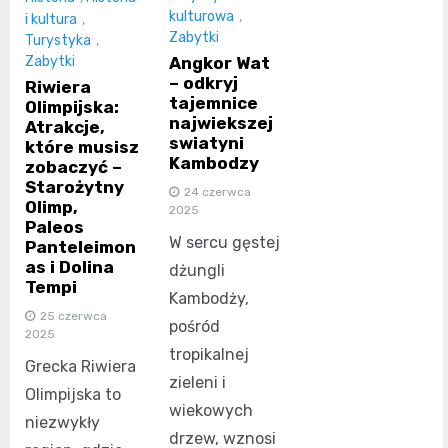
kulturowa
,
i kultura
,
Zabytki
Turystyka
,
Angkor Wat
Zabytki
– odkryj
Riwiera
tajemnice
Olimpijska:
najwiekszej
Atrakcje,
swiatyni
które musisz
Kambodzy
zobaczyć –
Starożytny
24 czerwca
Olimp,
2025
Paleos
W sercu gęstej
Panteleimon
as i Dolina
dżungli
Tempi
Kambodży,
25 czerwca
pośród
2025
tropikalnej
Grecka Riwiera
zieleni i
Olimpijska to
wiekowych
niezwykły
drzew, wznosi