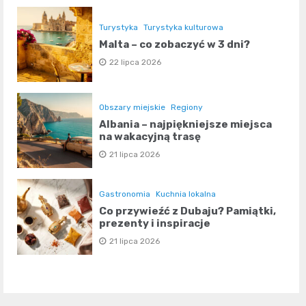
Turystyka
Turystyka kulturowa
Malta – co zobaczyć w 3 dni?
22 lipca 2026
Obszary miejskie
Regiony
Albania – najpiękniejsze miejsca
na wakacyjną trasę
21 lipca 2026
Gastronomia
Kuchnia lokalna
Co przywieźć z Dubaju? Pamiątki,
prezenty i inspiracje
21 lipca 2026