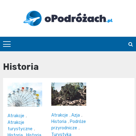
Skip
to
content
O
Podróżach
Historia
Atrakcje
,
Azja
,
Atrakcje
,
Historia
,
Podróże
Atrakcje
przyrodnicze
,
turystyczne
,
Turystyka
Historia
,
Historia