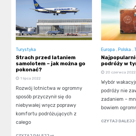
Turystyka
Europa
,
Polska
,
Strach przed lataniem
Najpopularni
samolotem – jak można go
podróży w ty
pokonać?
20 czerwca 2022
1 lipca 2022
Wybór wakacyj
Rozwój lotnictwa w ogromny
podróży nie za
sposób przyczynił się do
zadaniem – mno
niebywałej wręcz poprawy
bowiem ogromn
komfortu podróżujących z
CZYTAJ DALEJJ
całego
CZYTAJ DALEJJ