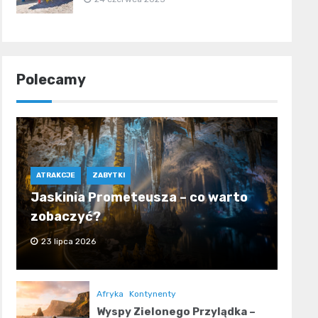
Polecamy
ATRAKCJE
ZABYTKI
Jaskinia Prometeusza – co warto
zobaczyć?
23 lipca 2026
Afryka
Kontynenty
Wyspy Zielonego Przylądka –