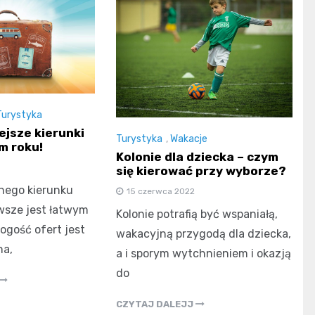
Turystyka
ejsze kierunki
Turystyka
,
Wakacje
m roku!
Kolonie dla dziecka – czym
się kierować przy wyborze?
nego kierunku
15 czerwca 2022
wsze jest łatwym
Kolonie potrafią być wspaniałą,
gość ofert jest
wakacyjną przygodą dla dziecka,
a,
a i sporym wytchnieniem i okazją
do
CZYTAJ DALEJJ