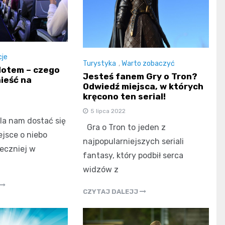
je
Turystyka
,
Warto zobaczyć
lotem – czego
Jesteś fanem Gry o Tron?
ieść na
Odwiedź miejsca, w których
kręcono ten serial!
5 lipca 2022
a nam dostać się
Gra o Tron to jeden z
jsce o niebo
najpopularniejszych seriali
ieczniej w
fantasy, który podbił serca
widzów z
CZYTAJ DALEJJ