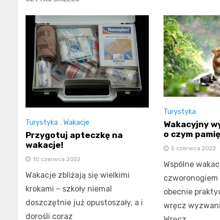
Turystyka
Turystyka
,
Wakacje
Wakacyjny wy
o czym pami
Przygotuj apteczkę na
wakacje!
5 czerwca 2022
10 czerwca 2022
Wspólne wakac
Wakacje zbliżają się wielkimi
czworonogiem 
krokami – szkoły niemal
obecnie prakty
doszczętnie już opustoszały, a i
wręcz wyzwani
dorośli coraz
Wręcz