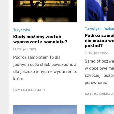
Turystyka
,
Wakac
Turystyka
Podróż samo
Kiedy możemy zostać
nie można wn
wyproszeni z samolotu?
pokład?
20 lipca 2022
15 lipca 2022
Podróż samolotem to dla
Samolot pozwal
jednych osób chleb powszedni, a
w docelowe mie
dla jeszcze innych – wydarzenie,
szybciej i bezp
które
porównaniu
CZYTAJ DALEJJ
CZYTAJ DALEJJ