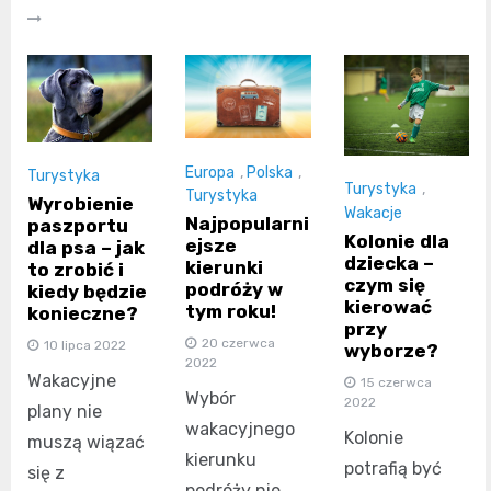
Europa
,
Polska
,
Turystyka
Turystyka
,
Turystyka
Wyrobienie
Wakacje
Najpopularni
paszportu
Kolonie dla
ejsze
dla psa – jak
dziecka –
kierunki
to zrobić i
czym się
podróży w
kiedy będzie
kierować
tym roku!
konieczne?
przy
20 czerwca
10 lipca 2022
wyborze?
2022
Wakacyjne
15 czerwca
Wybór
2022
plany nie
wakacyjnego
Kolonie
muszą wiązać
kierunku
potrafią być
się z
podróży nie