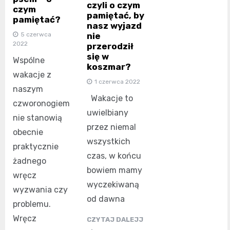
czyli o czym
czym
pamiętać, by
pamiętać?
nasz wyjazd
nie
5 czerwca
2022
przerodził
się w
Wspólne
koszmar?
wakacje z
1 czerwca 2022
naszym
Wakacje to
czworonogiem
uwielbiany
nie stanowią
przez niemal
obecnie
wszystkich
praktycznie
czas, w końcu
żadnego
bowiem mamy
wręcz
wyczekiwaną
wyzwania czy
od dawna
problemu.
Wręcz
CZYTAJ DALEJJ