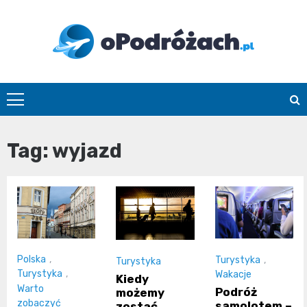
Skip
to
content
O
Podróżach
Tag:
wyjazd
Polska
,
Turystyka
,
Turystyka
Turystyka
,
Wakacje
Kiedy
Warto
Podróż
możemy
zobaczyć
samolotem –
zostać