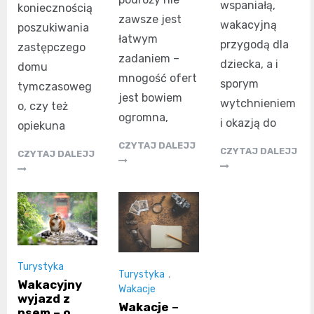
wspaniałą,
koniecznością
zawsze jest
wakacyjną
poszukiwania
łatwym
przygodą dla
zastępczego
zadaniem –
dziecka, a i
domu
mnogość ofert
sporym
tymczasoweg
jest bowiem
wytchnieniem
o, czy też
ogromna,
i okazją do
opiekuna
CZYTAJ DALEJJ
CZYTAJ DALEJJ
CZYTAJ DALEJJ
Turystyka
Turystyka
,
Wakacyjny
Wakacje
wyjazd z
Wakacje –
psem – o