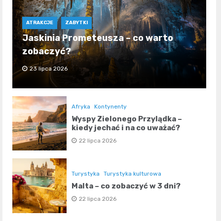
ATRAKCJE
ZABYTKI
Jaskinia Prometeusza – co warto
zobaczyć?
23 lipca 2026
Afryka
Kontynenty
Wyspy Zielonego Przylądka –
kiedy jechać i na co uważać?
22 lipca 2026
Turystyka
Turystyka kulturowa
Malta – co zobaczyć w 3 dni?
22 lipca 2026