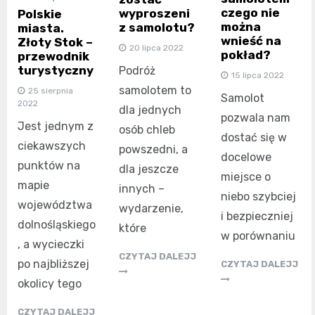
czego nie
wyproszeni
Polskie
można
z samolotu?
miasta.
wnieść na
Złoty Stok –
20 lipca 2022
pokład?
przewodnik
turystyczny
Podróż
15 lipca 2022
samolotem to
25 sierpnia
Samolot
2022
dla jednych
pozwala nam
Jest jednym z
osób chleb
dostać się w
ciekawszych
powszedni, a
docelowe
punktów na
dla jeszcze
miejsce o
mapie
innych –
niebo szybciej
województwa
wydarzenie,
i bezpieczniej
dolnośląskiego
które
w porównaniu
, a wycieczki
CZYTAJ DALEJJ
po najbliższej
CZYTAJ DALEJJ
okolicy tego
CZYTAJ DALEJJ